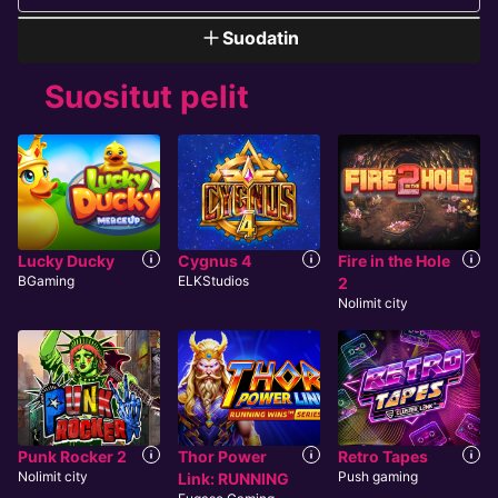
Suodatin
Suositut pelit
Lucky Ducky
Cygnus 4
Fire in the Hole
BGaming
ELKStudios
2
Nolimit city
Punk Rocker 2
Thor Power
Retro Tapes
Nolimit city
Push gaming
Link: RUNNING