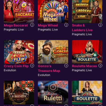
Mega Baccarat
Mega Wheel
Snake &
Pragmatic Live
Pragmatic Live
Ladders Live
Pragmatic Live
Crazy Coin Flip
Gonzo's
Roulette Macao
Evolution
Pragmatic Live
Treasure Map
Evolution