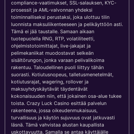
compliance-vaatimukset, SSL-salauksen, KYC-
prosessit ja AML-valvonnan yhdeksi
toiminnalliseksi perustaksi, joka ulottuu tilin
luonnista maksuliikenteeseen ja pelikäyttöön asti.
Tämä ei jää taustalle. Samaan aikaan
tuotepuolella RNG, RTP, volatiliteetti,
ohjelmistotoimittajat, live-jakajat ja
pelimekaniikat muodostavat selkeän
sisältörungon, jonka varaan pelivalikoima
rakentuu. Taloudellinen puoli liittyy tähän
suorasti. Kotiutusnopeus, talletusmenetelmät,
kotiutusrajat, wagering, rollover ja
maksuyhdyskäytävät täydentävät
kokonaisuuden niin, että jokainen osa-alue tukee
toista. Crazy Luck Casino esittää palvelun
rakenteena, jossa oikeudenmukaisuus,
turvallisuus ja käytön sujuvuus ovat jatkuvasti
läsnä. Tämä vahvistaa alustan kaupallista
uskottavuutta. Samalla se antaa käyttäjälle