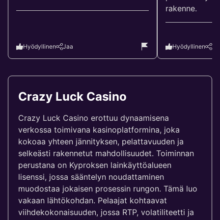
rakenne.
Hyödyllinen
Jaa
Hyödyllinen
Ja
Crazy Luck Casino
Crazy Luck Casino erottuu dynaamisena
verkossa toimivana kasinoplatformina, joka
kokoaa yhteen jännityksen, pelattavuuden ja
selkeästi rakennetut mahdollisuudet. Toiminnan
perustana on Kyproksen lainkäyttöalueen
lisenssi, jossa sääntelyn noudattaminen
muodostaa jokaisen prosessin rungon. Tämä luo
vakaan lähtökohdan. Pelaajat kohtaavat
viihdekokonaisuuden, jossa RTP, volatiliteetti ja