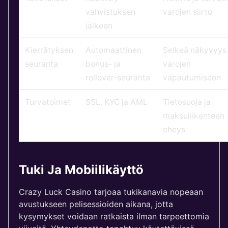
vahvistuksen
varojen siirto
jälkeen
Kierrätyksen
Automaattinen
Selkeä näkyvyys
seuranta
bonus- ja
varojen
rollover-seuranta
vapautumiseen
Turvatoimet
SSL, KYC ja AML
Tietosuoja ja
maksuliikenteen
eheys
Tuki Ja Mobiilikäyttö
Crazy Luck Casino tarjoaa tukikanavia nopeaan
avustukseen pelisessioiden aikana, jotta
kysymykset voidaan ratkaista ilman tarpeettomia