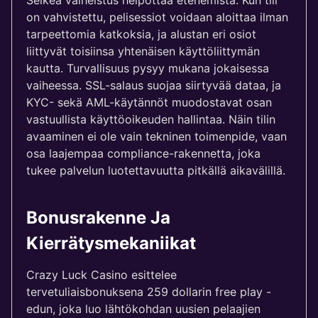
Selkeä vaiheistus helpottaa etenemistä. Kun tili
on vahvistettu, pelisessiot voidaan aloittaa ilman
tarpeettomia katkoksia, ja alustan eri osiot
liittyvät toisiinsa yhtenäisen käyttöliittymän
kautta. Turvallisuus pysyy mukana jokaisessa
vaiheessa. SSL-salaus suojaa siirtyvää dataa, ja
KYC- sekä AML-käytännöt muodostavat osan
vastuullista käyttöoikeuden hallintaa. Näin tilin
avaaminen ei ole vain tekninen toimenpide, vaan
osa laajempaa compliance-rakennetta, joka
tukee palvelun luotettavuutta pitkällä aikavälillä.
Bonusrakenne Ja
Kierrätysmekaniikat
Crazy Luck Casino esittelee
tervetuliaisbonuksena 259 dollarin free play -
edun, joka luo lähtökohdan uusien pelaajien