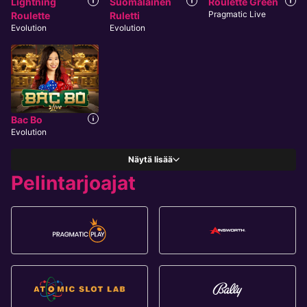
Lightning
Suomalainen
Roulette Green
Pragmatic Live
Roulette
Ruletti
Evolution
Evolution
Bac Bo
Evolution
Näytä lisää
Pelintarjoajat