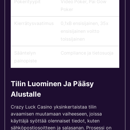
Pokerityypit
Video Poker, Pai Gow
Poker
Kierrätysvaatimus
0,1xB ensisijainen, 35x
ensisijainen voitto
toissijainen
Sääntelyn
Compliance ja tietosuoja
painopiste
Tilin Luominen Ja Pääsy
Alustalle
Crazy Luck Casino yksinkertaistaa tilin
avaamisen muutamaan vaiheeseen, joissa
käyttäjä syöttää olennaiset tiedot, kuten
sähköpostiosoitteen ja salasanan. Prosessi on