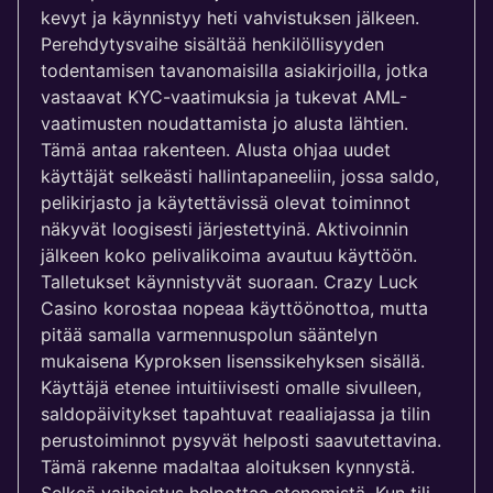
kevyt ja käynnistyy heti vahvistuksen jälkeen.
Perehdytysvaihe sisältää henkilöllisyyden
todentamisen tavanomaisilla asiakirjoilla, jotka
vastaavat KYC-vaatimuksia ja tukevat AML-
vaatimusten noudattamista jo alusta lähtien.
Tämä antaa rakenteen. Alusta ohjaa uudet
käyttäjät selkeästi hallintapaneeliin, jossa saldo,
pelikirjasto ja käytettävissä olevat toiminnot
näkyvät loogisesti järjestettyinä. Aktivoinnin
jälkeen koko pelivalikoima avautuu käyttöön.
Talletukset käynnistyvät suoraan. Crazy Luck
Casino korostaa nopeaa käyttöönottoa, mutta
pitää samalla varmennuspolun sääntelyn
mukaisena Kyproksen lisenssikehyksen sisällä.
Käyttäjä etenee intuitiivisesti omalle sivulleen,
saldopäivitykset tapahtuvat reaaliajassa ja tilin
perustoiminnot pysyvät helposti saavutettavina.
Tämä rakenne madaltaa aloituksen kynnystä.